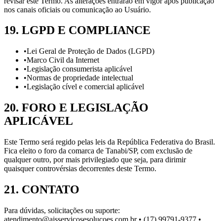
revisar este Termo. As alterações entrarão em vigor após publicação
nos canais oficiais ou comunicação ao Usuário.
19
.
LGPD E COMPLIANCE
•
Lei Geral de Proteção de Dados (LGPD)
•
Marco Civil da Internet
•
Legislação consumerista aplicável
•
Normas de propriedade intelectual
•
Legislação cível e comercial aplicável
20
.
FORO E LEGISLAÇÃO
APLICÁVEL
Este Termo será regido pelas leis da República Federativa do Brasil.
Fica eleito o foro da comarca de Tanabi/SP, com exclusão de
qualquer outro, por mais privilegiado que seja, para dirimir
quaisquer controvérsias decorrentes deste Termo.
21
.
CONTATO
Para dúvidas, solicitações ou suporte:
atendimento@ajsservicosesolucoes.com.br • (17) 99791-9377 •